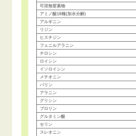
可溶無窒素物
アミノ酸18種(加水分解)
アルギニン
リジン
ヒスチジン
フェニルアラニン
チロシン
ロイシン
イソロイシン
メチオニン
バリン
アラニン
グリシン
ブロリン
グルタミン酸
セリン
スレオニン