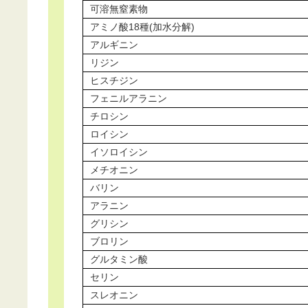
可溶無窒素物
アミノ酸18種(加水分解)
アルギニン
リジン
ヒスチジン
フェニルアラニン
チロシン
ロイシン
イソロイシン
メチオニン
バリン
アラニン
グリシン
ブロリン
グルタミン酸
セリン
スレオニン