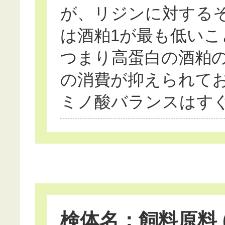
が、リジンに対する
は酒粕1が最も低いこ
つまり高蛋白の酒粕
の消費が抑えられて
ミノ酸バランスはす
検体名：飼料原料 