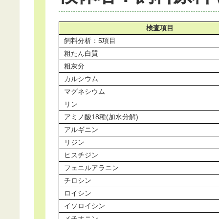
検査項目
飼料分析：5項目
粗たん白質
粗灰分
カルシウム
マグネシウム
リン
アミノ酸18種(加水分解)
アルギニン
リジン
ヒスチジン
フェニルアラニン
チロシン
ロイシン
イソロイシン
メチオニン