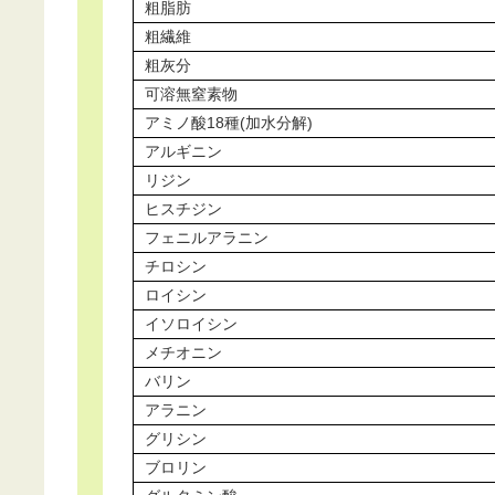
粗脂肪
粗繊維
粗灰分
可溶無窒素物
アミノ酸18種(加水分解)
アルギニン
リジン
ヒスチジン
フェニルアラニン
チロシン
ロイシン
イソロイシン
メチオニン
バリン
アラニン
グリシン
ブロリン