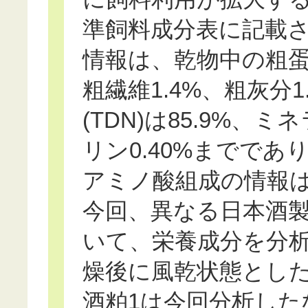
準飼料成分表に記載
情報は、乾物中の粗蛋白
粗繊維1.4%、粗灰分
(TDN)は85.9%、
リン0.40%までで
アミノ酸組成の情報
今回、異なる日本酒
いて、栄養成分を分
燥後に風乾状態とし
酒粕1は今回分析した