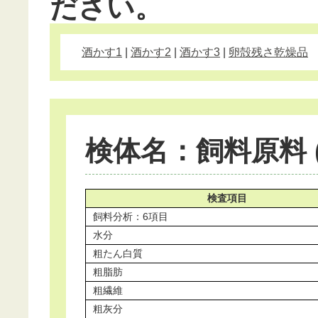
ださい。
酒かす1
|
酒かす2
|
酒かす3
|
卵殻残さ乾燥品
検体名：飼料原料 (
検査項目
飼料分析：6項目
水分
粗たん白質
粗脂肪
粗繊維
粗灰分