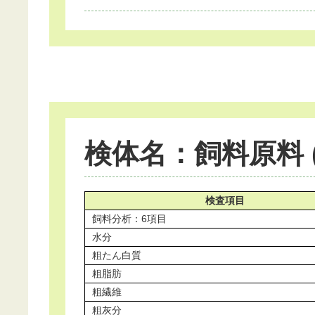
検体名：飼料原料 (
検査項目
飼料分析：6項目
水分
粗たん白質
粗脂肪
粗繊維
粗灰分