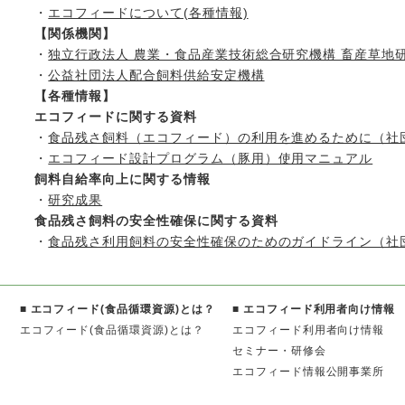
・
エコフィードについて(各種情報)
【関係機関】
・
独立行政法人 農業・食品産業技術総合研究機構 畜産草地
・
公益社団法人配合飼料供給安定機構
【各種情報】
エコフィードに関する資料
・
食品残さ飼料（エコフィード）の利用を進めるために（社
・
エコフィード設計プログラム（豚用）使用マニュアル
飼料自給率向上に関する情報
・
研究成果
食品残さ飼料の安全性確保に関する資料
・
食品残さ利用飼料の安全性確保のためのガイドライン（社
■ エコフィード(食品循環資源)とは？
■ エコフィード利用者向け情報
エコフィード(食品循環資源)とは？
エコフィード利用者向け情報
セミナー・研修会
エコフィード情報公開事業所